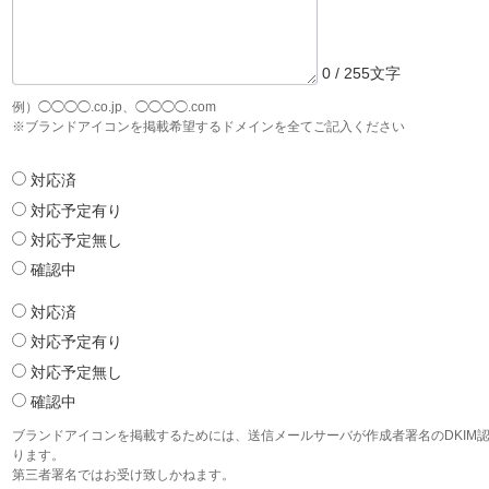
0 / 255文字
例）◯◯◯◯.co.jp、◯◯◯◯.com
※ブランドアイコンを掲載希望するドメインを全てご記入ください
対応済
対応予定有り
対応予定無し
確認中
対応済
対応予定有り
対応予定無し
確認中
ブランドアイコンを掲載するためには、送信メールサーバが作成者署名のDKIM認
ります。
第三者署名ではお受け致しかねます。